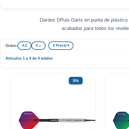
Dardos DPuls Darts en punta de plástico p
acabados para todos los nivele
Orden:
A Z
€
€ Precio ▾
▲
Articulos 1 a 4 de 4 totales
5%