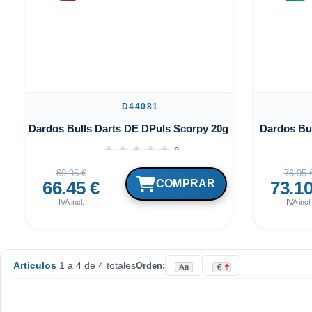
D44081
Dardos Bulls Darts DE DPuls Scorpy 20g 90%
Dardos Bu
0
69.95 €
76.95 
66.45 €
73.10
IVA incl.
IVA incl.
Articulos
1 a 4 de 4 totales
Orden: