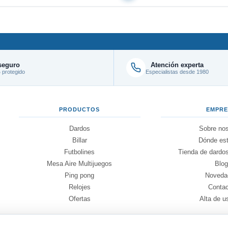
seguro
Atención experta
protegido
Especialistas desde 1980
PRODUCTOS
EMPR
Dardos
Sobre nos
Billar
Dónde es
Futbolines
Tienda de dardos
Mesa Aire Multijuegos
Blo
Ping pong
Noveda
Relojes
Conta
Ofertas
Alta de u