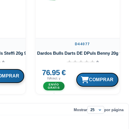
D44077
s Steffi 20g 90%
Dardos Bulls Darts DE DPuls Benny 20g 90%
0
0
76.95 €
IVA incl. y
ENVÍO
GRATIS
.
Mostrar
por página