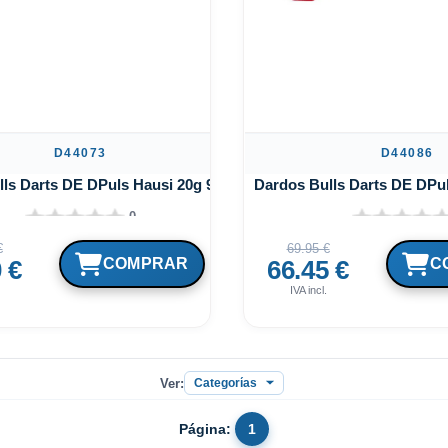
D44073
D44086
lls Darts DE DPuls Hausi 20g 90%
Dardos Bulls Darts DE DPul
0
€
69.95 €
 €
66.45 €
IVA incl.
Ver:
Página:
1