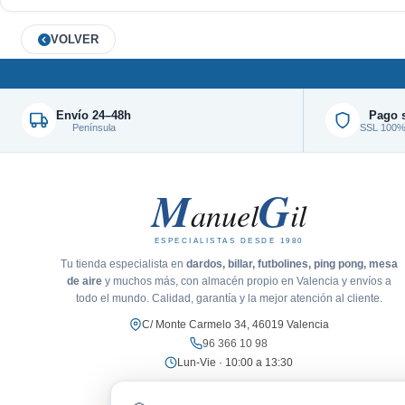
VOLVER
Envío 24–48h
Pago 
Península
SSL 100% 
M
G
anuel
il
ESPECIALISTAS DESDE 1980
Tu tienda especialista en
dardos, billar, futbolines, ping pong, mesa
de aire
y muchos más, con almacén propio en Valencia y envíos a
todo el mundo. Calidad, garantía y la mejor atención al cliente.
C/ Monte Carmelo 34, 46019 Valencia
96 366 10 98
Lun-Vie · 10:00 a 13:30