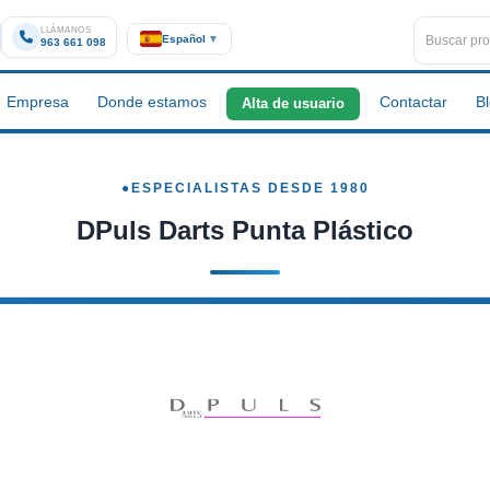
LLÁMANOS
Español
▼
963 661 098
Empresa
Donde estamos
Contactar
B
Alta de usuario
DPuls Darts Punta Plástico